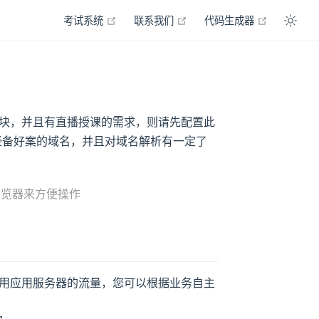
open in new window
open in new window
open in n
考试系统
联系我们
代码生成器
块，并且有直播授课的需求，则请先配置此
经备好案的域名，并且对域名解析有一定了
浏览器来方便操作
用应用服务器的流量，您可以根据业务自主